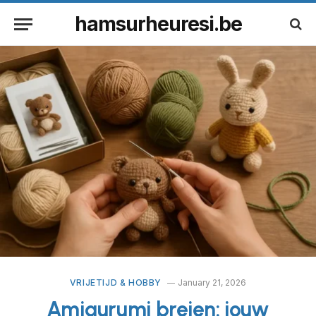
hamsurheuresi.be
VRIJETIJD & HOBBY
January 21, 2026
Amigurumi breien: jouw