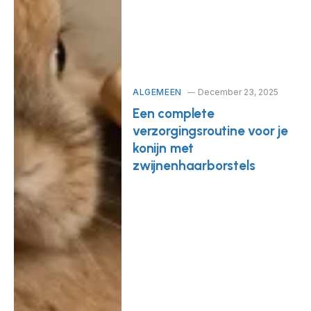
ALGEMEEN
December 23, 2025
Een complete
verzorgingsroutine voor je
konijn met
zwijnenhaarborstels