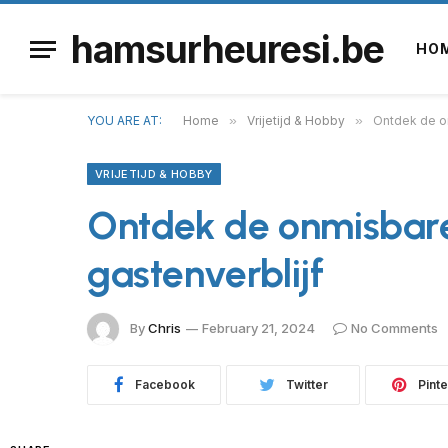
hamsurheuresi.be
HO
YOU ARE AT:
Home
»
Vrijetijd & Hobby
»
Ontdek de o
VRIJETIJD & HOBBY
Ontdek de onmisbare
gastenverblijf
By
Chris
February 21, 2024
No Comments
Facebook
Twitter
Pinte