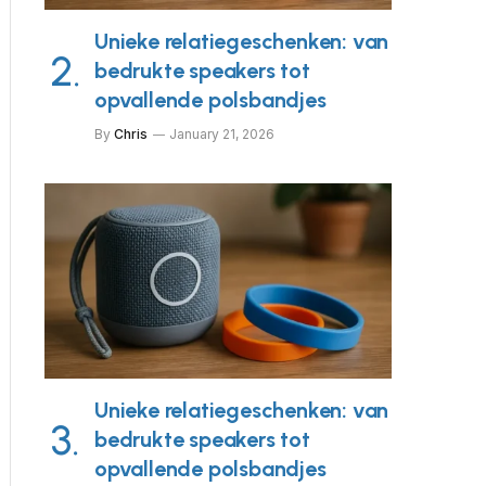
Unieke relatiegeschenken: van
bedrukte speakers tot
opvallende polsbandjes
By
Chris
January 21, 2026
Unieke relatiegeschenken: van
bedrukte speakers tot
opvallende polsbandjes